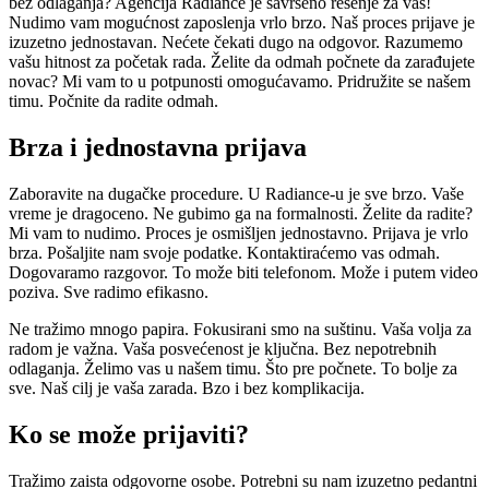
bez odlaganja? Agencija Radiance je savršeno rešenje za vas!
Nudimo vam mogućnost zaposlenja vrlo brzo. Naš proces prijave je
izuzetno jednostavan. Nećete čekati dugo na odgovor. Razumemo
vašu hitnost za početak rada. Želite da odmah počnete da zarađujete
novac? Mi vam to u potpunosti omogućavamo. Pridružite se našem
timu. Počnite da radite odmah.
Brza i jednostavna prijava
Zaboravite na dugačke procedure. U Radiance-u je sve brzo. Vaše
vreme je dragoceno. Ne gubimo ga na formalnosti. Želite da radite?
Mi vam to nudimo. Proces je osmišljen jednostavno. Prijava je vrlo
brza. Pošaljite nam svoje podatke. Kontaktiraćemo vas odmah.
Dogovaramo razgovor. To može biti telefonom. Može i putem video
poziva. Sve radimo efikasno.
Ne tražimo mnogo papira. Fokusirani smo na suštinu. Vaša volja za
radom je važna. Vaša posvećenost je ključna. Bez nepotrebnih
odlaganja. Želimo vas u našem timu. Što pre počnete. To bolje za
sve. Naš cilj je vaša zarada. Bzo i bez komplikacija.
Ko se može prijaviti?
Tražimo zaista odgovorne osobe. Potrebni su nam izuzetno pedantni