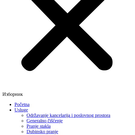
Изборник
Početna
Usluge
Održavanje kancelarija i poslovnog prostora
Generalno čišćenje
Pranje stakla
Dubinsko pranje