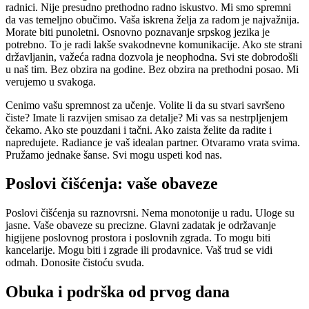
radnici. Nije presudno prethodno radno iskustvo. Mi smo spremni
da vas temeljno obučimo. Vaša iskrena želja za radom je najvažnija.
Morate biti punoletni. Osnovno poznavanje srpskog jezika je
potrebno. To je radi lakše svakodnevne komunikacije. Ako ste strani
državljanin, važeća radna dozvola je neophodna. Svi ste dobrodošli
u naš tim. Bez obzira na godine. Bez obzira na prethodni posao. Mi
verujemo u svakoga.
Cenimo vašu spremnost za učenje. Volite li da su stvari savršeno
čiste? Imate li razvijen smisao za detalje? Mi vas sa nestrpljenjem
čekamo. Ako ste pouzdani i tačni. Ako zaista želite da radite i
napredujete. Radiance je vaš idealan partner. Otvaramo vrata svima.
Pružamo jednake šanse. Svi mogu uspeti kod nas.
Poslovi čišćenja: vaše obaveze
Poslovi čišćenja su raznovrsni. Nema monotonije u radu. Uloge su
jasne. Vaše obaveze su precizne. Glavni zadatak je održavanje
higijene poslovnog prostora i poslovnih zgrada.
To mogu biti
kancelarije. Mogu biti i zgrade ili prodavnice. Vaš trud se vidi
odmah. Donosite čistoću svuda.
Obuka i podrška od prvog dana