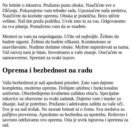
Ne brinite o iskustvu. Pružamo punu obuku. Naučićete sve o
čišćenju. Pokazujemo vam tehnike rada. Upoznaćete naša sredstva.
Naučićete da koristite opremu. Obuka je praktična. Brzo stičete
veštine. Naš tim pruža podršku. Uvek smo tu za vas. Odgovaramo
na sva pitanja. Pomažemo vam da se snađete.
Mentori su vam na raspolaganju. Učite od najboljih. Želimo da
budete sigurni. Želimo da budete efikasni. Kontinuirano se
usavršavamo. Nudimo dodatne obuke. Možete napredovati sa nama.
Vaš razvoj nam je bitan. Investiramo u vaše znanje. Osećaćete se
samouvereno. Spremni za svaki izazov.
Oprema i bezbednost na radu
Vaša bezbednost je naš apsolutni prioritet. Zato vam dajemo
kompletnu, modernu opremu. Dobijate udobnu i funkcionalnu
uniformu. Obezbeđujemo kvalitetnu zaštitnu obuću. Specijalne
rukavice su obavezne za svaki zadatak. Dajemo vam i maske za
disanje, kad je potrebno. Pružamo i adekvatnu zaštitu za vaše oči.
Sve je na naš trošak. Ne morate brinuti ni o čemu. Sva sredstva su
pažljivo proverena. Apsolutno su bezbedna za upotrebu. Redovno i
savesno održavamo svu opremu. Ona je uvek ispravna i spremna za
rad.