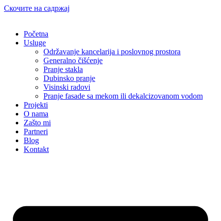
Скочите на садржај
Početna
Usluge
Održavanje kancelarija i poslovnog prostora
Generalno čišćenje
Pranje stakla
Dubinsko pranje
Visinski radovi
Pranje fasade sa mekom ili dekalcizovanom vodom
Projekti
O nama
Zašto mi
Partneri
Blog
Kontakt