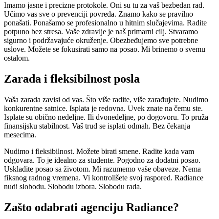
Imamo jasne i precizne protokole. Oni su tu za vaš bezbedan rad.
Učimo vas sve o prevenciji povreda. Znamo kako se pravilno
ponašati. Ponašamo se profesionalno u hitnim slučajevima. Radite
potpuno bez stresa. Vaše zdravlje je naš primarni cilj. Stvaramo
sigurno i podržavajuće okruženje. Obezbeđujemo sve potrebne
uslove. Možete se fokusirati samo na posao. Mi brinemo o svemu
ostalom.
Zarada i fleksibilnost posla
Vaša zarada zavisi od vas. Što više radite, više zarađujete. Nudimo
konkurentne satnice. Isplata je redovna. Uvek znate na čemu ste.
Isplate su obično nedeljne. Ili dvonedeljne, po dogovoru. To pruža
finansijsku stabilnost. Vaš trud se isplati odmah. Bez čekanja
mesecima.
Nudimo i fleksibilnost. Možete birati smene. Radite kada vam
odgovara. To je idealno za studente. Pogodno za dodatni posao.
Uskladite posao sa životom. Mi razumemo vaše obaveze. Nema
fiksnog radnog vremena. Vi kontrolišete svoj raspored. Radiance
nudi slobodu. Slobodu izbora. Slobodu rada.
Zašto odabrati agenciju Radiance?