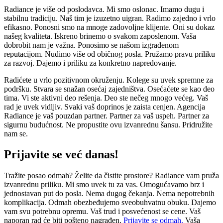
Radiance je više od poslodavca. Mi smo oslonac. Imamo dugu i
stabilnu tradiciju. Naš tim je izuzetno uigran. Radimo zajedno i vrlo
efikasno. Ponosni smo na mnoge zadovoljne klijente. Oni su dokaz
našeg kvaliteta. Iskreno brinemo o svakom zaposlenom. Vaša
dobrobit nam je važna. Ponosimo se našom izgrađenom
reputacijom. Nudimo više od običnog posla. Pružamo pravu priliku
za razvoj. Dajemo i priliku za konkretno napredovanje.
Radićete u vrlo pozitivnom okruženju. Kolege su uvek spremne za
podršku. Stvara se snažan osećaj zajedništva. Osećaćete se kao deo
tima. Vi ste aktivni deo rešenja. Deo ste nečeg mnogo većeg. Vaš
rad je uvek vidljiv. Svaki vaš doprinos je zaista cenjen. Agencija
Radiance je vaš pouzdan partner. Partner za vaš uspeh. Partner za
sigurnu budućnost. Ne propustite ovu izvanrednu šansu. Pridružite
nam se.
Prijavite se već danas!
Tražite posao odmah? Želite da čistite prostore? Radiance vam pruža
izvanrednu priliku. Mi smo uvek tu za vas. Omogućavamo brz i
jednostavan put do posla. Nema dugog čekanja. Nema nepotrebnih
komplikacija. Odmah obezbeđujemo sveobuhvatnu obuku. Dajemo
vam svu potrebnu opremu. Vaš trud i posvećenost se cene. Vaš
naporan rad će biti pošteno nagrađen.
Prijavite se odmah.
Vaša