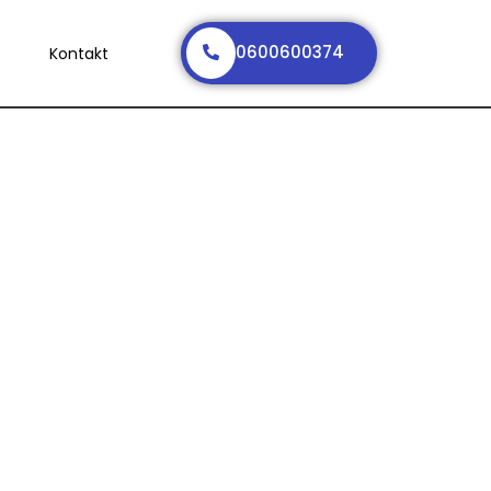
0600600374
Kontakt
ena