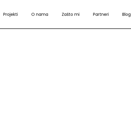
Projekti
O nama
Zašto mi
Partneri
Blog
anje krovova c
Početna
»
Pranje krovova cena