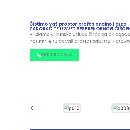
Čistimo vaš prostor profesionalno i brzo
ZAKORAČITE U SVET BESPREKORNOG ČIŠĆE
Pružamo vrhunske usluge čišćenja prilagođen
naš tim je tu da vaš prostor zablista. Pozovi
060 0600 374