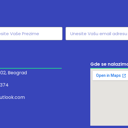
Gde se nalazim
 102, Beograd
/374
utlook.com