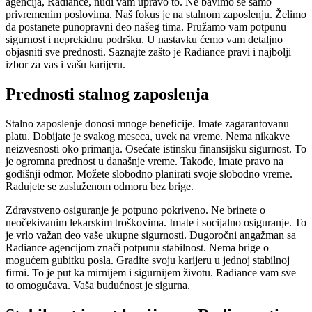
agencija, Radiance, nudi vam upravo to. Ne bavimo se samo
privremenim poslovima. Naš fokus je na stalnom zaposlenju. Želimo
da postanete punopravni deo našeg tima. Pružamo vam potpunu
sigurnost i neprekidnu podršku. U nastavku ćemo vam detaljno
objasniti sve prednosti. Saznajte zašto je Radiance pravi i najbolji
izbor za vas i vašu karijeru.
Prednosti stalnog zaposlenja
Stalno zaposlenje donosi mnoge beneficije. Imate
zagarantovanu
platu
. Dobijate je svakog meseca, uvek na vreme. Nema nikakve
neizvesnosti oko primanja. Osećate istinsku finansijsku sigurnost. To
je ogromna prednost u današnje vreme. Takođe, imate pravo na
godišnji odmor
. Možete slobodno planirati svoje slobodno vreme.
Radujete se zasluženom odmoru bez brige.
Zdravstveno osiguranje je potpuno pokriveno. Ne brinete o
neočekivanim lekarskim troškovima. Imate i socijalno osiguranje. To
je vrlo važan deo vaše ukupne sigurnosti. Dugoročni angažman sa
Radiance agencijom
znači potpunu stabilnost. Nema brige o
mogućem gubitku posla. Gradite svoju karijeru u jednoj stabilnoj
firmi. To je put ka mirnijem i sigurnijem životu. Radiance vam sve
to omogućava. Vaša budućnost je sigurna.