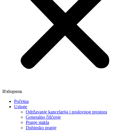
Изборник
Početna
Usluge
Održavanje kancelarija i poslovnog prostora
Generalno čišćenje
Pranje stakla
Dubinsko pranje