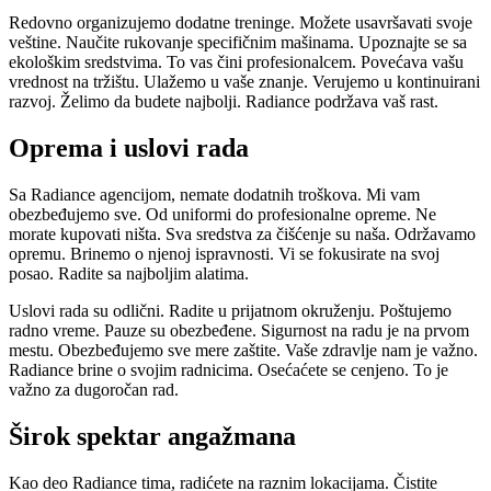
Redovno organizujemo dodatne treninge. Možete usavršavati svoje
veštine. Naučite rukovanje specifičnim mašinama. Upoznajte se sa
ekološkim sredstvima. To vas čini profesionalcem. Povećava vašu
vrednost na tržištu. Ulažemo u vaše znanje. Verujemo u kontinuirani
razvoj. Želimo da budete najbolji. Radiance podržava vaš rast.
Oprema i uslovi rada
Sa Radiance agencijom, nemate dodatnih troškova. Mi vam
obezbeđujemo sve. Od uniformi do profesionalne opreme. Ne
morate kupovati ništa. Sva sredstva za čišćenje su naša. Održavamo
opremu. Brinemo o njenoj ispravnosti. Vi se fokusirate na svoj
posao. Radite sa najboljim alatima.
Uslovi rada su odlični. Radite u prijatnom okruženju. Poštujemo
radno vreme. Pauze su obezbeđene. Sigurnost na radu je na prvom
mestu. Obezbeđujemo sve mere zaštite. Vaše zdravlje nam je važno.
Radiance brine o svojim radnicima. Osećaćete se cenjeno. To je
važno za dugoročan rad.
Širok spektar angažmana
Kao deo Radiance tima, radićete na raznim lokacijama. Čistite