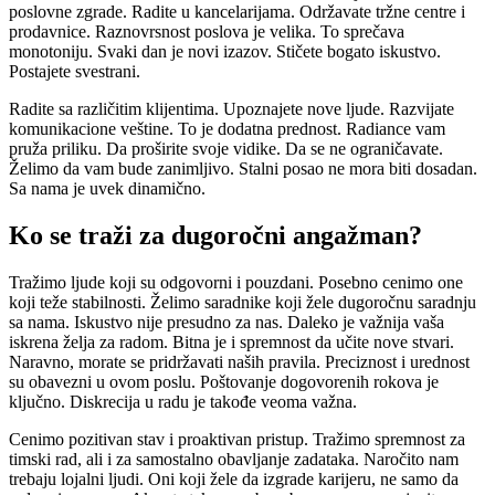
poslovne zgrade. Radite u kancelarijama. Održavate tržne centre i
prodavnice. Raznovrsnost poslova je velika. To sprečava
monotoniju. Svaki dan je novi izazov. Stičete bogato iskustvo.
Postajete svestrani.
Radite sa različitim klijentima. Upoznajete nove ljude. Razvijate
komunikacione veštine. To je dodatna prednost. Radiance vam
pruža priliku. Da proširite svoje vidike. Da se ne ograničavate.
Želimo da vam bude zanimljivo. Stalni posao ne mora biti dosadan.
Sa nama je uvek dinamično.
Ko se traži za dugoročni angažman?
Tražimo ljude koji su odgovorni i pouzdani. Posebno cenimo one
koji teže stabilnosti. Želimo saradnike koji žele dugoročnu saradnju
sa nama. Iskustvo nije presudno za nas. Daleko je važnija vaša
iskrena želja za radom. Bitna je i spremnost da učite nove stvari.
Naravno, morate se pridržavati naših pravila. Preciznost i urednost
su obavezni u ovom poslu. Poštovanje dogovorenih rokova je
ključno. Diskrecija u radu je takođe veoma važna.
Cenimo pozitivan stav i proaktivan pristup. Tražimo spremnost za
timski rad, ali i za samostalno obavljanje zadataka. Naročito nam
trebaju lojalni ljudi. Oni koji žele da izgrade karijeru, ne samo da