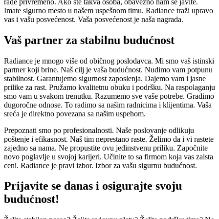
rade privremeno. Ako ste takva osoba, obavezno nam se javite.
Imate sigurno mesto u našem uspešnom timu. Radiance traži upravo
vas i vašu posvećenost. Vaša posvećenost je naša nagrada.
Vaš partner za stabilnu budućnost
Radiance je mnogo više od običnog poslodavca. Mi smo vaš istinski
partner koji brine. Naš cilj je vaša budućnost. Nudimo vam potpunu
stabilnost. Garantujemo sigurnost zaposlenja. Dajemo vam i jasne
prilike za rast. Pružamo kvalitetnu obuku i podršku. Na raspolaganju
smo vam u svakom trenutku. Razumemo sve vaše potrebe. Gradimo
dugoročne odnose. To radimo sa našim radnicima i klijentima. Vaša
sreća je direktno povezana sa našim uspehom.
Prepoznati smo po profesionalnosti. Naše poslovanje odlikuju
poštenje i efikasnost. Naš tim neprestano raste. Želimo da i vi rastete
zajedno sa nama. Ne propustite ovu jedinstvenu priliku. Započnite
novo poglavlje u svojoj karijeri. Učinite to sa firmom koja vas zaista
ceni. Radiance je pravi izbor. Izbor za vašu sigurnu budućnost.
Prijavite se danas i osigurajte svoju
budućnost!