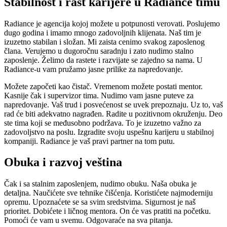
Stabilnost i rast karijere u Radiance timu
Radiance je agencija kojoj možete u potpunosti verovati. Poslujemo
dugo godina i imamo mnogo zadovoljnih klijenata. Naš tim je
izuzetno stabilan i složan. Mi zaista cenimo svakog zaposlenog
člana. Verujemo u dugoročnu saradnju i zato nudimo stalno
zaposlenje. Želimo da rastete i razvijate se zajedno sa nama. U
Radiance-u vam pružamo jasne prilike za napredovanje.
Možete započeti kao čistač. Vremenom možete postati mentor.
Kasnije čak i supervizor tima. Nudimo vam jasne puteve za
napredovanje. Vaš trud i posvećenost se uvek prepoznaju. Uz to, vaš
rad će biti adekvatno nagrađen. Radite u pozitivnom okruženju. Deo
ste tima koji se međusobno podržava. To je izuzetno važno za
zadovoljstvo na poslu. Izgradite svoju uspešnu karijeru u stabilnoj
kompaniji. Radiance je vaš pravi partner na tom putu.
Obuka i razvoj veština
Čak i sa stalnim zaposlenjem, nudimo obuku. Naša obuka je
detaljna. Naučićete sve tehnike čišćenja. Koristićete najmoderniju
opremu. Upoznaćete se sa svim sredstvima. Sigurnost je naš
prioritet. Dobićete i
ličnog mentora
. On će vas pratiti na početku.
Pomoći će vam u svemu. Odgovaraće na sva pitanja.