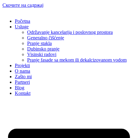
Скочите на садржај
Početna
Usluge
Održavanje kancelarija i poslovnog prostora
Generalno čišćenje
Pranje stakla
Dubinsko pranje
Visinski radovi
Pranje fasade sa mekom ili dekalcizovanom vodom
Projekti
O nama
Zašto mi
Partneri
Blog
Kontakt