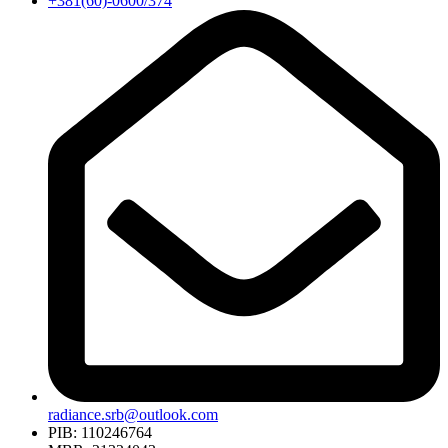
+381(60)-0600/374
radiance.srb@outlook.com
PIB: 110246764