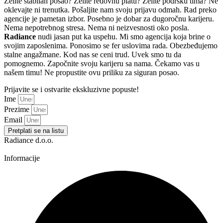
Želite stabilan posao? Želite redovnu platu? Želite podršku tima? Ne
oklevajte ni trenutka. Pošaljite nam svoju prijavu odmah. Rad preko
agencije je pametan izbor. Posebno je dobar za dugoročnu karijeru.
Nema nepotrebnog stresa. Nema ni neizvesnosti oko posla.
Radiance
nudi jasan put ka uspehu. Mi smo agencija koja brine o
svojim zaposlenima. Ponosimo se fer uslovima rada. Obezbeđujemo
stalne angažmane. Kod nas se ceni trud. Uvek smo tu da
pomognemo. Započnite svoju karijeru sa nama. Čekamo vas u
našem timu! Ne propustite ovu priliku za siguran posao.
Prijavite se i ostvarite ekskluzivne popuste!
Ime
Prezime
Email
Pretplati se na listu
Radiance d.o.o.
Informacije