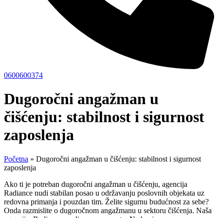
0600600374
Dugoročni angažman u
čišćenju: stabilnost i sigurnost
zaposlenja
Početna
»
Dugoročni angažman u čišćenju: stabilnost i sigurnost
zaposlenja
Ako ti je potreban dugoročni angažman u čišćenju, agencija
Radiance nudi stabilan posao u održavanju poslovnih objekata uz
redovna primanja i pouzdan tim. Želite sigurnu budućnost za sebe?
Onda razmislite o dugoročnom angažmanu u sektoru čišćenja. Naša