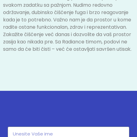
svakom zadatku sa pažnjom. Nudimo redovno
održavanje, dubinsko čišćenje fuga i brzo reagovanje
kada je to potrebno. Važno nam je da prostor u kome
radite ostane funkcionalan, zdrav i reprezentativan.
Zakažite čišćenje već danas i dozvolite da vaš prostor
zasija kao nikada pre. Sa Radiance timom, podovi ne
samo da će biti čisti – već će ostavljati savršen utisak.