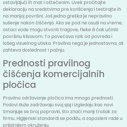
ostavljajući ih mat i oštećenim. Uvek pročitajte
deklaraciju na sredstvima pre korišćenja i testirajte ih
na manjoj površini. Još jedna greška je nepravilno
sušenje nakon čišćenja. Ako se pod ne osuši na vreme,
ostaci vode mogu stvoriti tragove, fleke ili čak učiniti
površinu klizavom. To povećava rizik od povreda i
lošeg vizuelnog utiska. Pravilna nega je jednostavna, ali
zahteva doslednost i pažnju.
Prednosti pravilnog
čišćenja komercijalnih
pločica
Pravilno održavanje pločica ima mnogo prednosti.
Podovi duže zadržavaju svoj sjaj i izgledaju kao novi.
Smanjuje se broj popravki, što znači manji trošak za
firmu. Higijenski standardi se podižu, a zaposleni rade u
prijatnijem okruženju.