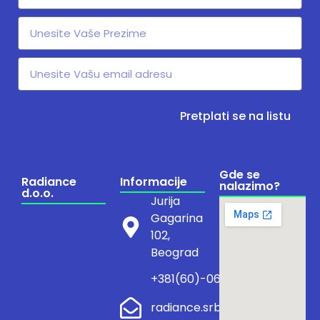
Pretplati se na listu
Gde se
Radiance
Informacije
nalazimo?
d.o.o.
Jurija
Gagarina
102,
Beograd
+381(60)-0600/374
radiance.srb@outlook.com