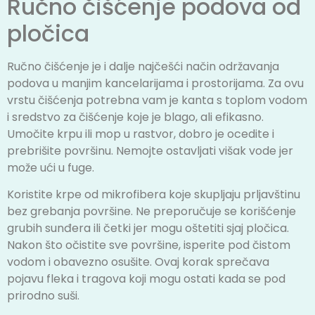
Ručno čišćenje podova od
pločica
Ručno čišćenje je i dalje najčešći način održavanja
podova u manjim kancelarijama i prostorijama. Za ovu
vrstu čišćenja potrebna vam je kanta s toplom vodom
i sredstvo za čišćenje koje je blago, ali efikasno.
Umočite krpu ili mop u rastvor, dobro je ocedite i
prebrišite površinu. Nemojte ostavljati višak vode jer
može ući u fuge.
Koristite krpe od mikrofibera koje skupljaju prljavštinu
bez grebanja površine. Ne preporučuje se korišćenje
grubih sunđera ili četki jer mogu oštetiti sjaj pločica.
Nakon što očistite sve površine, isperite pod čistom
vodom i obavezno osušite. Ovaj korak sprečava
pojavu fleka i tragova koji mogu ostati kada se pod
prirodno suši.