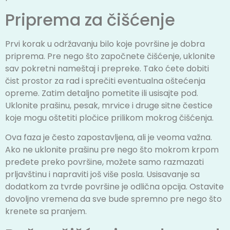
Priprema za čišćenje
Prvi korak u održavanju bilo koje površine je dobra
priprema. Pre nego što započnete čišćenje, uklonite
sav pokretni nameštaj i prepreke. Tako ćete dobiti
čist prostor za rad i sprečiti eventualna oštećenja
opreme. Zatim detaljno pometite ili usisajte pod.
Uklonite prašinu, pesak, mrvice i druge sitne čestice
koje mogu oštetiti pločice prilikom mokrog čišćenja.
Ova faza je često zapostavljena, ali je veoma važna.
Ako ne uklonite prašinu pre nego što mokrom krpom
pređete preko površine, možete samo razmazati
prljavštinu i napraviti još više posla. Usisavanje sa
dodatkom za tvrde površine je odlična opcija. Ostavite
dovoljno vremena da sve bude spremno pre nego što
krenete sa pranjem.