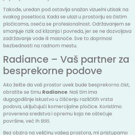
Takođe, uredan pod ostavlja snažan vizuelni utisak na
svakog posetioca. Kada se ulazi u prostoriju sa čistim
pločicama, oseća se profesionalnost. Održavanjem se
smanjuje rizik od klizanja i povreda, jer se ne dozvoljava
zadržavanje vode ili masnoće. Sve to doprinosi
bezbednosti na radnom mestu.
Radiance – Vaš partner za
besprekorne podove
Ako želite da vaš prostor uvek bude besprekorno čist,
obratite se timu
Radiance
. Naš tim ima
dugogodišnje
iskustvo u čišćenju različitih vrsta
podova
, uključujući komercijalne pločice. Koristimo
proverena sredstva i opremu koja ne oštećuje
površine, već ih štiti.
Bez obzira na veličinu vašeg prostora, mi pristupamo