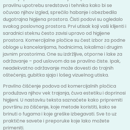
pravilnu upotrebu sredstava i tehnika kako bi se
očuvao njihov izgled, sprečilo habanje i obezbedila
dugotrajna higijena prostora.
Čisti podovi su ogledalo
svakog poslovnog prostora. Prvi utisak koji vaši klijenti i
saradnici steknu često zavisi upravo od higijene
prostora. Komercijalne pločice su čest izbor za podne
obloge u kancelarijama, hodnicima, lokalima i drugim
javnim prostorima. One su izdržljive, otporne i lake za
održavanje – pod uslovom da se pravilno čiste. Ipak,
neadekvatno održavanje može dovesti do trajnih
oštećenja, gubitka sjaja i lošeg vizuelnog utiska.
Pravilno čišćenje podova od komercijalnih pločica
produžava njihov vek trajanja, čuva estetiku i doprinosi
higijeni. U nastavku teksta saznaćete kako pripremiti
površinu za čišćenje, koje metode koristiti, kako se
brinuti o fugama i koje greške izbegavati. Sve to uz
praktične savete i preporuke koje lako možete
primeniti.