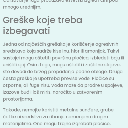
Održavanje fuga produžava estetski izgled i čini pod
mnogo urednijim.
Greške koje treba
izbegavati
Jedna od najčešćih grešaka je korišćenje agresivnih
sredstava koja sadrže kiselinu, hlor ili amonijak. Takvi
sastojci mogu oštetiti površinu pločica, izbledeti boju ili
uništiti sjaj. Osim toga, mogu oštetiti i zaštitne slojeve,
što dovodi do bržeg propadanja podne obloge. Druga
česta greška je upotreba previše vode. Pločice su
otporne, ali fuge nisu. Voda može da prodre u spojeve,
izazove buđ i loš miris, naročito u zatvorenim
prostorijama.
Takođe, nemojte koristiti metalne sunđere, grube
četke ni sredstva za ribanje namenjena drugim
materijalima. One mogu trajno izgrebati pločice,