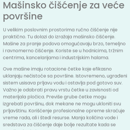
Mašinsko čišćenje za veće
površine
U velikim poslovnim prostorima ručno čišćenje nije
praktično. Tu dolazi do izražaja mašinsko čišćenje.
Mašine za pranje podova omogućavaju brzo, temeljno
i ravnomerno čišćenje. Koriste se u hodnicima, tržnim
centrima, kancelarijama i industrijskim halama.
Ove mašine imaju rotacione četke koje efikasno
uklanjaju nečistoće sa površine. Istovremeno, ugrađeni
sistem usisava prljavu vodu i ostavlja pod gotovo suv.
Važno je odabrati pravu vrstu četke u zavisnosti od
materijala pločica. Previše grube četke mogu
izgrebati površinu, dok mekane ne mogu ukloniti svu
prljavštinu. Korišćenje profesionalne opreme skraćuje
vreme rada, ali i štedi resurse. Manja količina vode i
sredstava za čišćenje daje bolje rezultate kada se