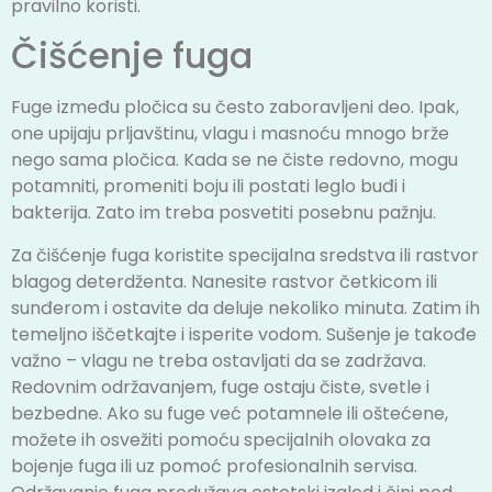
pravilno koristi.
Čišćenje fuga
Fuge između pločica su često zaboravljeni deo. Ipak,
one upijaju prljavštinu, vlagu i masnoću mnogo brže
nego sama pločica. Kada se ne čiste redovno, mogu
potamniti, promeniti boju ili postati leglo buđi i
bakterija. Zato im treba posvetiti posebnu pažnju.
Za čišćenje fuga koristite specijalna sredstva ili rastvor
blagog deterdženta. Nanesite rastvor četkicom ili
sunđerom i ostavite da deluje nekoliko minuta. Zatim ih
temeljno iščetkajte i isperite vodom. Sušenje je takođe
važno – vlagu ne treba ostavljati da se zadržava.
Redovnim održavanjem, fuge ostaju čiste, svetle i
bezbedne. Ako su fuge već potamnele ili oštećene,
možete ih osvežiti pomoću specijalnih olovaka za
bojenje fuga ili uz pomoć profesionalnih servisa.