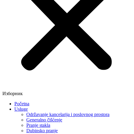
Изборник
Početna
Usluge
Održavanje kancelarija i poslovnog prostora
Generalno čišćenje
Pranje stakla
Dubinsko pranje