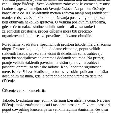
cenu usluge čišćenja. Veća kvadratura zahteva više vremena, resursa
i radne snage za temeljno održavanje čistoće. Na primer, čišćenje
kancelarije od 100 kvadratnih metara zahteva manji broj radnih sati i
manje sredstava. Za razliku od održavanja poslovnog kompleksa
koji obuhvata nekoliko spratova. U velikim poslovnim zgradama,
gde se često nalaze stotine radnih stanica, sali za sastanke i
zajedničkih prostorija, proces čišćenja mora biti precizno
organizovan kako bi se sve površine adekvatno obradile.
Pored same kvadrature, specifičnosti prostora takođe igraju značajnu
ulogu. Prostori koji uključuju dodatne elemente, poput velikih
staklenih fasada, prozora na visini ili skladišnih zona, zahtevaju
upotrebu specijalizovane opreme i dodatnih sati rada. Na primer,
pranje velikih staklenih površina na višim spratovima zahteva
posebnu opremu za visinske radove. Kao i dodatne sigurnosne
mere. Isto važi i za skladišne prostore sa visokim policama ili teško
dostupnim mestima, gde je potrebno dodatno vreme za detaljno
čišćenje.
Čišćenje velikih kancelarija
Takođe, kvadratura nije jedini kriterijum koji utiče na cenu. Na cenu
čišćenja može značajno uticati i raspored prostora. Otvoreni prostori,
poput coworking kancelarija sa velikim radnim stanicama, često su