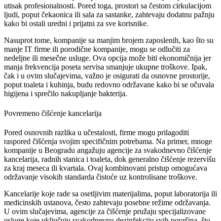
utisak profesionalnosti. Pored toga, prostori sa čestom cirkulacijom
ljudi, poput čekaonica ili sala za sastanke, zahtevaju dodatnu pažnju
kako bi ostali uredni i prijatni za sve korisnike.
Nasuprot tome, kompanije sa manjim brojem zaposlenih, kao što su
manje IT firme ili porodične kompanije, mogu se odlučiti za
nedeljne ili mesečne usluge. Ova opcija može biti ekonomičnija jer
manja frekvencija poseta servisa smanjuje ukupne troškove. Ipak,
čak i u ovim slučajevima, važno je osigurati da osnovne prostorije,
poput toaleta i kuhinja, budu redovno održavane kako bi se očuvala
higijena i sprečilo nakupljanje bakterija.
Povremeno čišćenje kancelarija
Pored osnovnih razlika u učestalosti, firme mogu prilagoditi
raspored čišćenja svojim specifičnim potrebama. Na primer, mnoge
kompanije u Beogradu angažuju agencije za svakodnevno čišćenje
kancelarija, radnih stanica i toaleta, dok generalno čišćenje rezervišu
za kraj meseca ili kvartala. Ovaj kombinovani pristup omogućava
održavanje visokih standarda čistoće uz kontrolisane troškove.
Kancelarije koje rade sa osetljivim materijalima, poput laboratorija ili
medicinskih ustanova, često zahtevaju posebne režime održavanja.
U ovim slučajevima, agencije za čišćenje pružaju specijalizovane
usluge koje uključuju svakodnevnu dezinfekciju svih površina, što