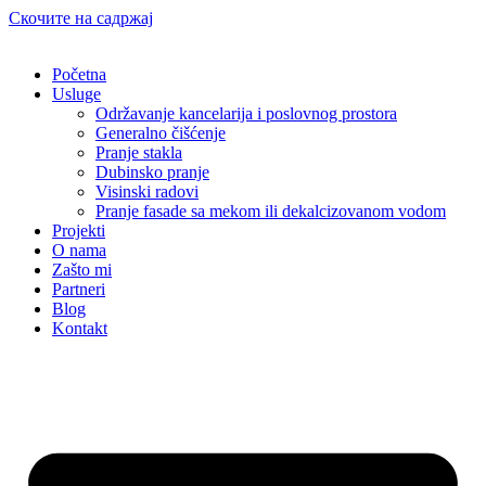
Скочите на садржај
Početna
Usluge
Održavanje kancelarija i poslovnog prostora
Generalno čišćenje
Pranje stakla
Dubinsko pranje
Visinski radovi
Pranje fasade sa mekom ili dekalcizovanom vodom
Projekti
O nama
Zašto mi
Partneri
Blog
Kontakt