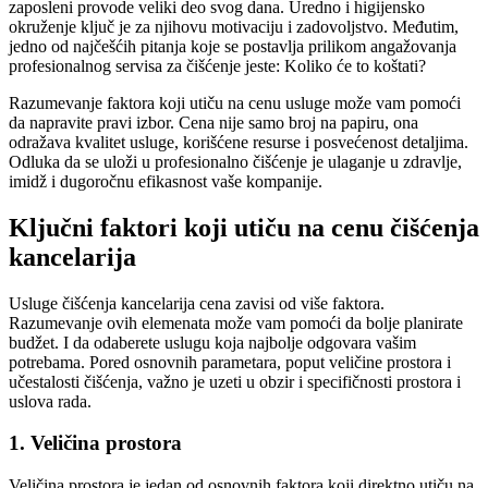
zaposleni provode veliki deo svog dana. Uredno i higijensko
okruženje ključ je za njihovu motivaciju i zadovoljstvo. Međutim,
jedno od najčešćih pitanja koje se postavlja prilikom angažovanja
profesionalnog servisa za čišćenje jeste: Koliko će to koštati?
Razumevanje faktora koji utiču na cenu usluge može vam pomoći
da napravite pravi izbor. Cena nije samo broj na papiru, ona
odražava kvalitet usluge, korišćene resurse i posvećenost detaljima.
Odluka da se uloži u profesionalno čišćenje je ulaganje u zdravlje,
imidž i dugoročnu efikasnost vaše kompanije.
Ključni faktori koji utiču na cenu čišćenja
kancelarija
Usluge čišćenja kancelarija cena zavisi od više faktora.
Razumevanje ovih elemenata može vam pomoći da bolje planirate
budžet. I da odaberete uslugu koja najbolje odgovara vašim
potrebama. Pored osnovnih parametara, poput veličine prostora i
učestalosti čišćenja, važno je uzeti u obzir i specifičnosti prostora i
uslova rada.
1. Veličina prostora
Veličina prostora je jedan od osnovnih faktora koji direktno utiču na