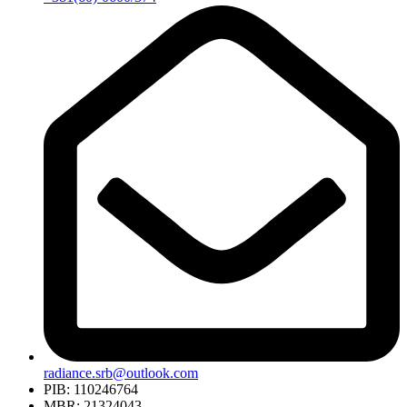
radiance.srb@outlook.com
PIB: 110246764
MBR: 21324043