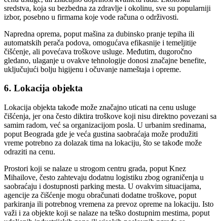
sredstva, koja su bezbedna za zdravlje i okolinu, sve su popularniji
izbor, posebno u firmama koje vode računa o održivosti.
Napredna oprema, poput mašina za dubinsko pranje tepiha ili
automatskih perača podova, omogućava efikasnije i temeljitije
čišćenje, ali povećava troškove usluge. Međutim, dugoročno
gledano, ulaganje u ovakve tehnologije donosi značajne benefite,
uključujući bolju higijenu i očuvanje nameštaja i opreme.
6. Lokacija objekta
Lokacija objekta takođe može značajno uticati na cenu usluge
čišćenja, jer ona često diktira troškove koji nisu direktno povezani sa
samim radom, već sa organizacijom posla. U urbanim sredinama,
poput Beograda gde je veća gustina saobraćaja može produžiti
vreme potrebno za dolazak tima na lokaciju, što se takođe može
odraziti na cenu.
Prostori koji se nalaze u strogom centru grada, poput Knez
Mihailove, često zahtevaju dodatnu logistiku zbog ograničenja u
saobraćaju i dostupnosti parking mesta. U ovakvim situacijama,
agencije za čišćenje mogu obračunati dodatne troškove, poput
parkiranja ili potrebnog vremena za prevoz opreme na lokaciju. Isto
važi i za objekte koji se nalaze na teško dostupnim mestima, poput