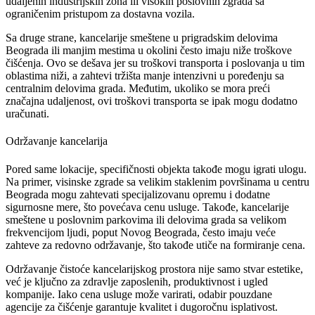
udaljenih industrijskih zona ili visokih poslovnih zgrada sa
ograničenim pristupom za dostavna vozila.
Sa druge strane, kancelarije smeštene u prigradskim delovima
Beograda ili manjim mestima u okolini često imaju niže troškove
čišćenja. Ovo se dešava jer su troškovi transporta i poslovanja u tim
oblastima niži, a zahtevi tržišta manje intenzivni u poređenju sa
centralnim delovima grada. Međutim, ukoliko se mora preći
značajna udaljenost, ovi troškovi transporta se ipak mogu dodatno
uračunati.
Održavanje kancelarija
Pored same lokacije, specifičnosti objekta takođe mogu igrati ulogu.
Na primer, visinske zgrade sa velikim staklenim površinama u centru
Beograda mogu zahtevati specijalizovanu opremu i dodatne
sigurnosne mere, što povećava cenu usluge. Takođe, kancelarije
smeštene u poslovnim parkovima ili delovima grada sa velikom
frekvencijom ljudi, poput Novog Beograda, često imaju veće
zahteve za redovno održavanje, što takođe utiče na formiranje cena.
Održavanje čistoće kancelarijskog prostora nije samo stvar estetike,
već je ključno za zdravlje zaposlenih, produktivnost i ugled
kompanije. Iako cena usluge može varirati, odabir pouzdane
agencije za čišćenje garantuje kvalitet i dugoročnu isplativost.