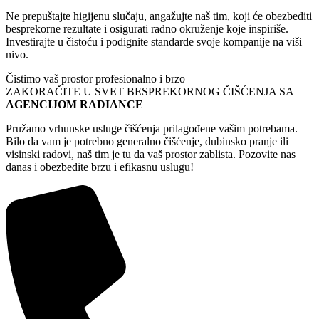
Ne prepuštajte higijenu slučaju, angažujte naš tim, koji će obezbediti
besprekorne rezultate i osigurati radno okruženje koje inspiriše.
Investirajte u čistoću i podignite standarde svoje kompanije na viši
nivo.
Čistimo vaš prostor profesionalno i brzo
ZAKORAČITE U SVET BESPREKORNOG ČIŠĆENJA SA
AGENCIJOM RADIANCE
Pružamo vrhunske usluge čišćenja prilagođene vašim potrebama.
Bilo da vam je potrebno generalno čišćenje, dubinsko pranje ili
visinski radovi, naš tim je tu da vaš prostor zablista. Pozovite nas
danas i obezbedite brzu i efikasnu uslugu!