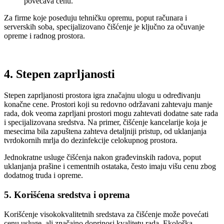
povećava cenu.
Za firme koje poseduju tehničku opremu, poput računara i
serverskih soba, specijalizovano čišćenje je ključno za očuvanje
opreme i radnog prostora.
4. Stepen zaprljanosti
Stepen zaprljanosti prostora igra značajnu ulogu u određivanju
konačne cene. Prostori koji su redovno održavani zahtevaju manje
rada, dok veoma zaprljani prostori mogu zahtevati dodatne sate rada
i specijalizovana sredstva. Na primer, čišćenje kancelarije koja je
mesecima bila zapuštena zahteva detaljniji pristup, od uklanjanja
tvrdokornih mrlja do dezinfekcije celokupnog prostora.
Jednokratne usluge čišćenja nakon građevinskih radova, poput
uklanjanja prašine i cementnih ostataka, često imaju višu cenu zbog
dodatnog truda i opreme.
5. Korišćena sredstva i oprema
Korišćenje visokokvalitetnih sredstava za čišćenje može povećati
cenu usluge, ali značajno doprinosi kvalitetu rada. Ekološka