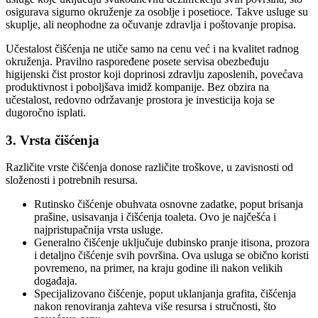
osigurava sigurno okruženje za osoblje i posetioce. Takve usluge su
skuplje, ali neophodne za očuvanje zdravlja i poštovanje propisa.
Učestalost čišćenja ne utiče samo na cenu već i na kvalitet radnog
okruženja. Pravilno raspoređene posete servisa obezbeđuju
higijenski čist prostor koji doprinosi zdravlju zaposlenih, povećava
produktivnost i poboljšava imidž kompanije. Bez obzira na
učestalost, redovno održavanje prostora je investicija koja se
dugoročno isplati.
3. Vrsta čišćenja
Različite vrste čišćenja donose različite troškove, u zavisnosti od
složenosti i potrebnih resursa.
Rutinsko čišćenje obuhvata osnovne zadatke, poput brisanja
prašine, usisavanja i čišćenja toaleta. Ovo je najčešća i
najpristupačnija vrsta usluge.
Generalno čišćenje uključuje dubinsko pranje itisona, prozora
i detaljno čišćenje svih površina. Ova usluga se obično koristi
povremeno, na primer, na kraju godine ili nakon velikih
događaja.
Specijalizovano čišćenje, poput uklanjanja grafita, čišćenja
nakon renoviranja zahteva više resursa i stručnosti, što