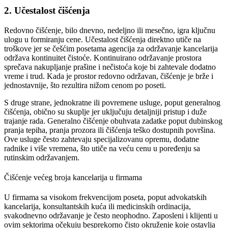
2. Učestalost čišćenja
Redovno čišćenje, bilo dnevno, nedeljno ili mesečno, igra ključnu
ulogu u formiranju cene. Učestalost čišćenja direktno utiče na
troškove jer se češćim posetama agencija za održavanje kancelarija
održava kontinuitet čistoće. Kontinuirano održavanje prostora
sprečava nakupljanje prašine i nečistoća koje bi zahtevale dodatno
vreme i trud. Kada je prostor redovno održavan, čišćenje je brže i
jednostavnije, što rezultira nižom cenom po poseti.
S druge strane, jednokratne ili povremene usluge, poput generalnog
čišćenja, obično su skuplje jer uključuju detaljniji pristup i duže
trajanje rada. Generalno čišćenje obuhvata zadatke poput dubinskog
pranja tepiha, pranja prozora ili čišćenja teško dostupnih površina.
Ove usluge često zahtevaju specijalizovanu opremu, dodatne
radnike i više vremena, što utiče na veću cenu u poređenju sa
rutinskim održavanjem.
Čišćenje većeg broja kancelarija u firmama
U firmama sa visokom frekvencijom poseta, poput advokatskih
kancelarija, konsultantskih kuća ili medicinskih ordinacija,
svakodnevno održavanje je često neophodno. Zaposleni i klijenti u
ovim sektorima očekuju besprekorno čisto okruženje koje ostavlja