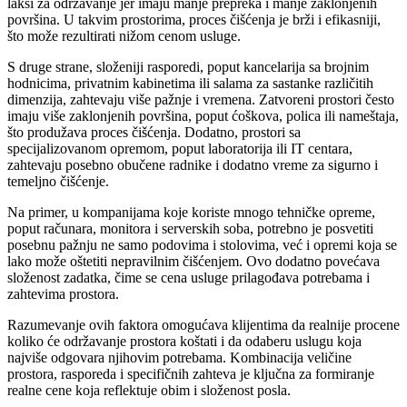
lakši za održavanje jer imaju manje prepreka i manje zaklonjenih
površina. U takvim prostorima, proces čišćenja je brži i efikasniji,
što može rezultirati nižom cenom usluge.
S druge strane, složeniji rasporedi, poput kancelarija sa brojnim
hodnicima, privatnim kabinetima ili salama za sastanke različitih
dimenzija, zahtevaju više pažnje i vremena. Zatvoreni prostori često
imaju više zaklonjenih površina, poput ćoškova, polica ili nameštaja,
što produžava proces čišćenja. Dodatno, prostori sa
specijalizovanom opremom, poput laboratorija ili IT centara,
zahtevaju posebno obučene radnike i dodatno vreme za sigurno i
temeljno čišćenje.
Na primer, u kompanijama koje koriste mnogo tehničke opreme,
poput računara, monitora i serverskih soba, potrebno je posvetiti
posebnu pažnju ne samo podovima i stolovima, već i opremi koja se
lako može oštetiti nepravilnim čišćenjem. Ovo dodatno povećava
složenost zadatka, čime se cena usluge prilagođava potrebama i
zahtevima prostora.
Razumevanje ovih faktora omogućava klijentima da realnije procene
koliko će održavanje prostora koštati i da odaberu uslugu koja
najviše odgovara njihovim potrebama. Kombinacija veličine
prostora, rasporeda i specifičnih zahteva je ključna za formiranje
realne cene koja reflektuje obim i složenost posla.