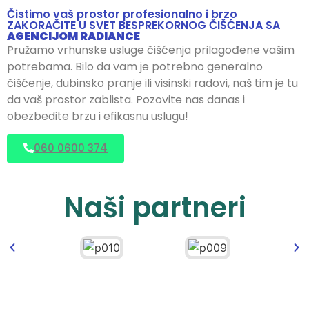
Čistimo vaš prostor profesionalno i brzo
ZAKORAČITE U SVET BESPREKORNOG ČIŠĆENJA SA
AGENCIJOM RADIANCE
Pružamo vrhunske usluge čišćenja prilagođene vašim
potrebama. Bilo da vam je potrebno generalno
čišćenje, dubinsko pranje ili visinski radovi, naš tim je tu
da vaš prostor zablista. Pozovite nas danas i
obezbedite brzu i efikasnu uslugu!
060 0600 374
Naši partneri