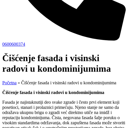
0600600374
Čišćenje fasada i visinski
radovi u kondominijumima
Početna
»
Čišćenje fasada i visinski radovi u kondominijumima
Čišćenje fasada i visinski radovi u kondominijumima
Fasada je najistaknutiji deo svake zgrade i često prvi element koji
posetioci, stanari i prolaznici primećuju. Njeno stanje ne samo da
odražava ukupnu brigu o zgradi već direktno utiče na imidž i
reputaciju kondominijuma. Čista, negovana fasada šalje poruku o
visokim standardima održavanja, dok zapuštena fasada može stvoriti
negativan utisak čak i o unutrašnjim prostorijama zgrade, bez obzira