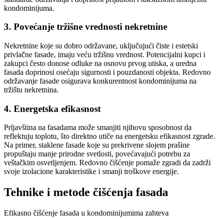
kondominijuma.
3. Povećanje tržišne vrednosti nekretnine
Nekretnine koje su dobro održavane, uključujući čiste i estetski
privlačne fasade, imaju veću tržišnu vrednost. Potencijalni kupci i
zakupci često donose odluke na osnovu prvog utiska, a uredna
fasada doprinosi osećaju sigurnosti i pouzdanosti objekta. Redovno
održavanje fasade osigurava konkurentnost kondominijuma na
tržištu nekretnina.
4. Energetska efikasnost
Prljavština na fasadama može smanjiti njihovu sposobnost da
reflektuju toplotu, što direktno utiče na energetsku efikasnost zgrade.
Na primer, staklene fasade koje su prekrivene slojem prašine
propuštaju manje prirodne svetlosti, povećavajući potrebu za
veštačkim osvetljenjem. Redovno čišćenje pomaže zgradi da zadrži
svoje izolacione karakteristike i smanji troškove energije.
Tehnike i metode čišćenja fasada
Efikasno čišćenje fasada u kondominijumima zahteva