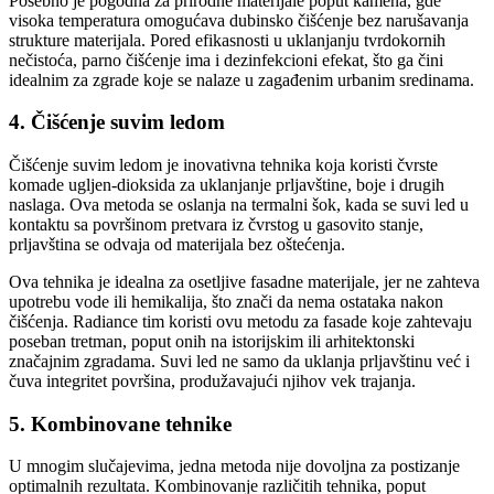
Posebno je pogodna za prirodne materijale poput kamena, gde
visoka temperatura omogućava dubinsko čišćenje bez narušavanja
strukture materijala. Pored efikasnosti u uklanjanju tvrdokornih
nečistoća, parno čišćenje ima i dezinfekcioni efekat, što ga čini
idealnim za zgrade koje se nalaze u zagađenim urbanim sredinama.
4. Čišćenje suvim ledom
Čišćenje suvim ledom je inovativna tehnika koja koristi čvrste
komade ugljen-dioksida za uklanjanje prljavštine, boje i drugih
naslaga. Ova metoda se oslanja na termalni šok, kada se suvi led u
kontaktu sa površinom pretvara iz čvrstog u gasovito stanje,
prljavština se odvaja od materijala bez oštećenja.
Ova tehnika je idealna za osetljive fasadne materijale, jer ne zahteva
upotrebu vode ili hemikalija, što znači da nema ostataka nakon
čišćenja. Radiance tim koristi ovu metodu za fasade koje zahtevaju
poseban tretman, poput onih na istorijskim ili arhitektonski
značajnim zgradama. Suvi led ne samo da uklanja prljavštinu već i
čuva integritet površina, produžavajući njihov vek trajanja.
5. Kombinovane tehnike
U mnogim slučajevima, jedna metoda nije dovoljna za postizanje
optimalnih rezultata. Kombinovanje različitih tehnika, poput