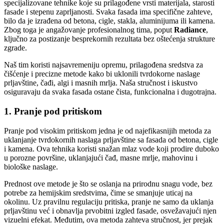
specijalizovane tehnike koje su prilagođene vrsti materijala, starosti
fasade i stepenu zaprljanosti. Svaka fasada ima specifične zahteve,
bilo da je izrađena od betona, cigle, stakla, aluminijuma ili kamena.
Zbog toga je angažovanje profesionalnog tima, poput
Radiance
,
ključno za postizanje besprekornih rezultata bez oštećenja strukture
zgrade.
Naš tim koristi najsavremeniju opremu, prilagođena sredstva za
čišćenje i precizne metode kako bi uklonili tvrdokorne naslage
prljavštine, čađi, algi i masnih mrlja. Naša stručnost i iskustvo
osiguravaju da svaka fasada ostane čista, funkcionalna i dugotrajna.
1. Pranje pod pritiskom
Pranje pod visokim pritiskom jedna je od najefikasnijih metoda za
uklanjanje tvrdokornih naslaga prljavštine sa fasada od betona, cigle
i kamena. Ova tehnika koristi snažan mlaz vode koji prodire duboko
u porozne površine, uklanjajući čađ, masne mrlje, mahovinu i
biološke naslage.
Prednost ove metode je što se oslanja na prirodnu snagu vode, bez
potrebe za hemijskim sredstvima, čime se smanjuje uticaj na
okolinu. Uz pravilnu regulaciju pritiska, pranje ne samo da uklanja
prljavštinu već i obnavlja prvobitni izgled fasade, osvežavajući njen
vizuelni efekat. Međutim, ova metoda zahteva stručnost, jer prejak