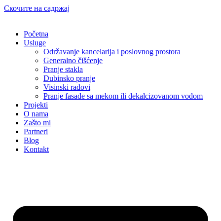
Скочите на садржај
Početna
Usluge
Održavanje kancelarija i poslovnog prostora
Generalno čišćenje
Pranje stakla
Dubinsko pranje
Visinski radovi
Pranje fasade sa mekom ili dekalcizovanom vodom
Projekti
O nama
Zašto mi
Partneri
Blog
Kontakt