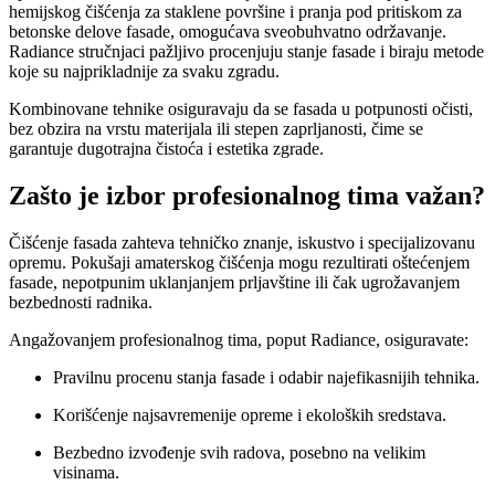
hemijskog čišćenja za staklene površine i pranja pod pritiskom za
betonske delove fasade, omogućava sveobuhvatno održavanje.
Radiance stručnjaci pažljivo procenjuju stanje fasade i biraju metode
koje su najprikladnije za svaku zgradu.
Kombinovane tehnike osiguravaju da se fasada u potpunosti očisti,
bez obzira na vrstu materijala ili stepen zaprljanosti, čime se
garantuje dugotrajna čistoća i estetika zgrade.
Zašto je izbor profesionalnog tima važan?
Čišćenje fasada zahteva tehničko znanje, iskustvo i specijalizovanu
opremu. Pokušaji amaterskog čišćenja mogu rezultirati oštećenjem
fasade, nepotpunim uklanjanjem prljavštine ili čak ugrožavanjem
bezbednosti radnika.
Angažovanjem profesionalnog tima, poput Radiance, osiguravate:
Pravilnu procenu stanja fasade i odabir najefikasnijih tehnika.
Korišćenje najsavremenije opreme i ekoloških sredstava.
Bezbedno izvođenje svih radova, posebno na velikim
visinama.