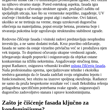
na njihovo stvarno stanje. Pored estetskog aspekta, fasada igra
ključnu ulogu u očuvanju strukture zgrade, pružajući zaštitu od
spoljašnjih uticaja, kao što su vremenske neprilike, zagađenje, UV
zračenje i biološke naslage poput algi i mahovine. Ovi faktori,
ukoliko se ne tretiraju na vreme, mogu uzrokovati dugoročna
oštećenja na materijalima, poput erozije betona, promena boje i
stvaranja pukotina koje ugrožavaju strukturalnu stabilnost zgrade.
Redovno čišćenje fasada i visinski radovi predstavljaju neophodnu
investiciju, a ne samo dodatni trošak. Kroz pravilno održavanje,
fasada ne samo da ostaje vizuelno privlačna već se i produžava njen
vek trajanja. To doprinosi očuvanju ukupne vrednosti zgrade,
izbegavanju skupih popravki i osiguravanju da objekat ostane
konkurentan na tržištu nekretnina. Angažovanje stručnog tima,
poput Radiance, osigurava vrhunski kvalitet
usluga čišćenja fasada
.
Naša profesionalna oprema, specijalizovane tehnike i ekološka
sredstva garantuju da će fasada zadržati svoju originalnu lepotu i
funkcionalnost, bez obzira na izazove spoljnog okruženja. Radiance
ne samo da pruža besprekorne rezultate već i nudi fleksibilna rešenja
prilagođena specifičnim potrebama svake zgrade, osiguravajući
dugoročno zadovoljstvo stanara i uprave kondominijuma.
Zašto je čišćenje fasada ključno za
kondominijume?