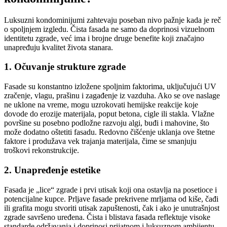
Luksuzni kondominijumi zahtevaju poseban nivo pažnje kada je reč
o spoljnjem izgledu. Čista fasada ne samo da doprinosi vizuelnom
identitetu zgrade, već ima i brojne druge benefite koji značajno
unapređuju kvalitet života stanara.
1. Očuvanje strukture zgrade
Fasade su konstantno izložene spoljnim faktorima, uključujući UV
zračenje, vlagu, prašinu i zagađenje iz vazduha. Ako se ove naslage
ne uklone na vreme, mogu uzrokovati hemijske reakcije koje
dovode do erozije materijala, poput betona, cigle ili stakla. Vlažne
površine su posebno podložne razvoju algi, buđi i mahovine, što
može dodatno oštetiti fasadu. Redovno čišćenje uklanja ove štetne
faktore i produžava vek trajanja materijala, čime se smanjuju
troškovi rekonstrukcije.
2. Unapređenje estetike
Fasada je „lice“ zgrade i prvi utisak koji ona ostavlja na posetioce i
potencijalne kupce. Prljave fasade prekrivene mrljama od kiše, čađi
ili grafita mogu stvoriti utisak zapuštenosti, čak i ako je unutrašnjost
zgrade savršeno uređena. Čista i blistava fasada reflektuje visoke
standarde održavanja i doprinosi prijatnom i luksuznom ambijentu