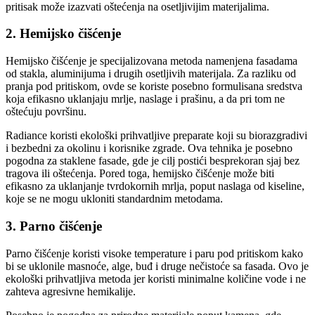
pritisak može izazvati oštećenja na osetljivijim materijalima.
2. Hemijsko čišćenje
Hemijsko čišćenje je specijalizovana metoda namenjena fasadama
od stakla, aluminijuma i drugih osetljivih materijala. Za razliku od
pranja pod pritiskom, ovde se koriste posebno formulisana sredstva
koja efikasno uklanjaju mrlje, naslage i prašinu, a da pri tom ne
oštećuju površinu.
Radiance koristi ekološki prihvatljive preparate koji su biorazgradivi
i bezbedni za okolinu i korisnike zgrade. Ova tehnika je posebno
pogodna za staklene fasade, gde je cilj postići besprekoran sjaj bez
tragova ili oštećenja. Pored toga, hemijsko čišćenje može biti
efikasno za uklanjanje tvrdokornih mrlja, poput naslaga od kiseline,
koje se ne mogu ukloniti standardnim metodama.
3. Parno čišćenje
Parno čišćenje koristi visoke temperature i paru pod pritiskom kako
bi se uklonile masnoće, alge, buđ i druge nečistoće sa fasada. Ovo je
ekološki prihvatljiva metoda jer koristi minimalne količine vode i ne
zahteva agresivne hemikalije.