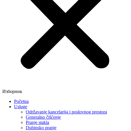
Изборник
Početna
Usluge
Održavanje kancelarija i poslovnog prostora
Generalno čišćenje
Pranje stakla
Dubinsko pranje