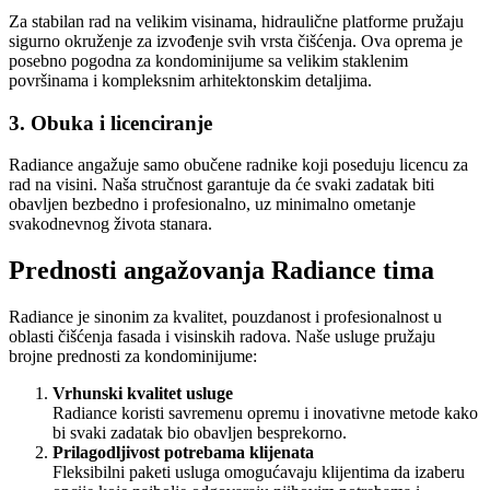
Za stabilan rad na velikim visinama, hidraulične platforme pružaju
sigurno okruženje za izvođenje svih vrsta čišćenja. Ova oprema je
posebno pogodna za kondominijume sa velikim staklenim
površinama i kompleksnim arhitektonskim detaljima.
3. Obuka i licenciranje
Radiance angažuje samo obučene radnike koji poseduju licencu za
rad na visini. Naša stručnost garantuje da će svaki zadatak biti
obavljen bezbedno i profesionalno, uz minimalno ometanje
svakodnevnog života stanara.
Prednosti angažovanja Radiance tima
Radiance je sinonim za kvalitet, pouzdanost i profesionalnost u
oblasti čišćenja fasada i visinskih radova. Naše usluge pružaju
brojne prednosti za kondominijume:
Vrhunski kvalitet usluge
Radiance koristi savremenu opremu i inovativne metode kako
bi svaki zadatak bio obavljen besprekorno.
Prilagodljivost potrebama klijenata
Fleksibilni paketi usluga omogućavaju klijentima da izaberu