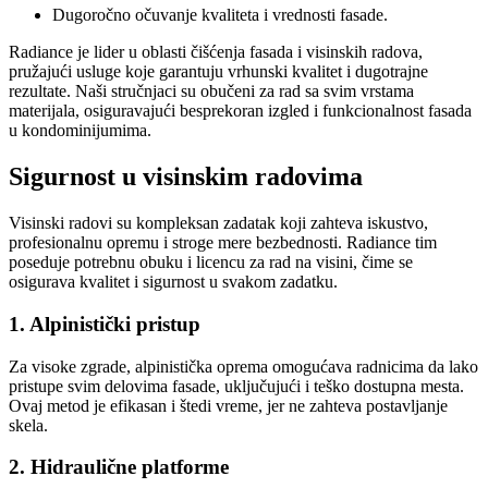
Dugoročno očuvanje kvaliteta i vrednosti fasade.
Radiance je lider u oblasti čišćenja fasada i visinskih radova,
pružajući usluge koje garantuju vrhunski kvalitet i dugotrajne
rezultate. Naši stručnjaci su obučeni za rad sa svim vrstama
materijala, osiguravajući besprekoran izgled i funkcionalnost fasada
u kondominijumima.
Sigurnost u visinskim radovima
Visinski radovi su kompleksan zadatak koji zahteva iskustvo,
profesionalnu opremu i stroge mere bezbednosti. Radiance tim
poseduje potrebnu obuku i licencu za rad na visini, čime se
osigurava kvalitet i sigurnost u svakom zadatku.
1. Alpinistički pristup
Za visoke zgrade, alpinistička oprema omogućava radnicima da lako
pristupe svim delovima fasade, uključujući i teško dostupna mesta.
Ovaj metod je efikasan i štedi vreme, jer ne zahteva postavljanje
skela.
2. Hidraulične platforme