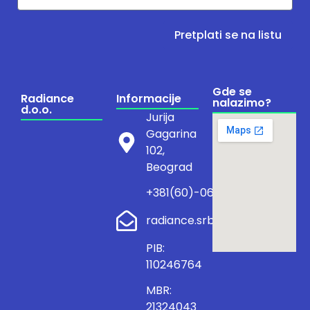
Pretplati se na listu
Gde se
Radiance
Informacije
nalazimo?
d.o.o.
Jurija
Gagarina
102,
Beograd
+381(60)-0600/374
radiance.srb@outlook.com
PIB:
110246764
MBR:
21324043