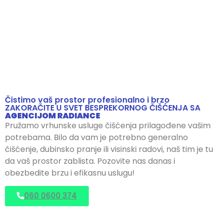
Čistimo vaš prostor profesionalno i brzo
ZAKORAČITE U SVET BESPREKORNOG ČIŠĆENJA SA
AGENCIJOM RADIANCE
Pružamo vrhunske usluge čišćenja prilagođene vašim
potrebama. Bilo da vam je potrebno generalno
čišćenje, dubinsko pranje ili visinski radovi, naš tim je tu
da vaš prostor zablista. Pozovite nas danas i
obezbedite brzu i efikasnu uslugu!
060 0600 374